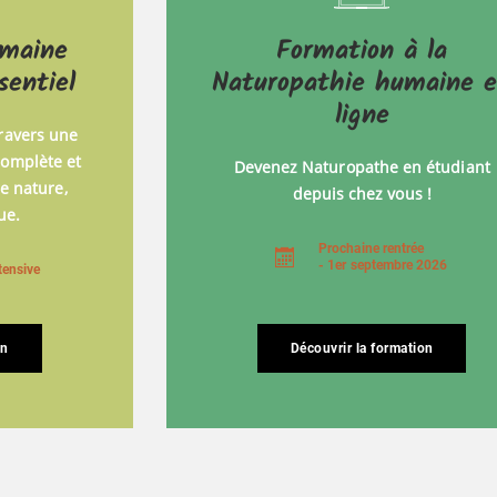
umaine
Formation à la
sentiel
Naturopathie humaine 
ligne
travers une
complète et
Devenez Naturopathe en étudiant
e nature,
depuis chez vous !
ue.
Prochaine rentrée
- 1er septembre 2026
tensive
on
Découvrir la formation