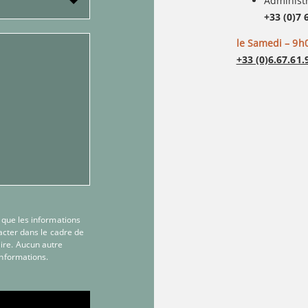
Administr
+33 (0)7 
le Samedi – 9h0
+33 (0)6.67.61.
 que les informations
acter dans le cadre de
ire. Aucun autre
informations.