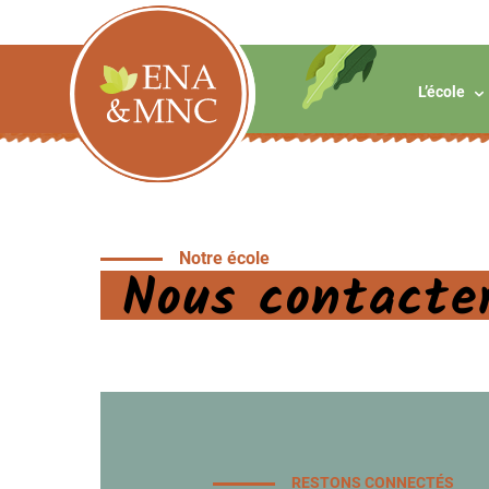
ENA
&
MNC
L’école
Notre école
Nous contacte
RESTONS CONNECTÉS