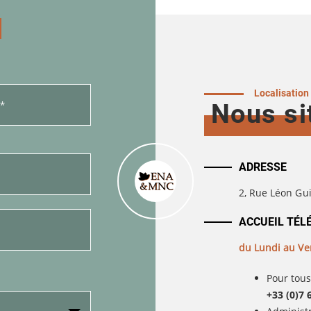
Localisation
Nous si
ADRESSE
2, Rue Léon G
ACCUEIL TÉL
du Lundi au Ve
Pour tous
+33 (0)7 