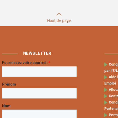
Haut de page
NEWSLETTER
Congr
par l’
Aide 
Emploi
Alloc
Centr
Condi
Partenai
Perm