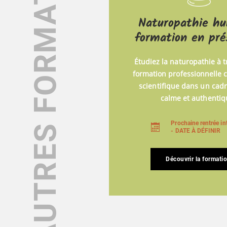
AUTRES FORMATIONS
Naturopathie h
formation en pré
Étudiez la naturopathie à 
formation professionnelle 
scientifique dans un cadr
calme et authentiq
Prochaine rentrée in
- DATE À DÉFINIR
Découvrir la formati