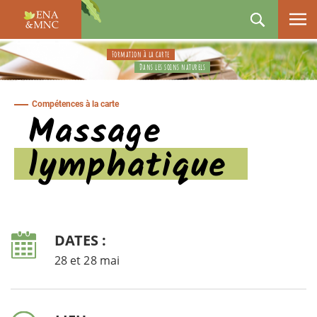
ENA
&
MNC
Formation à la carte
Dans les soins naturels
Compétences à la carte
Massage
lymphatique
DATES :
28 et 28 mai